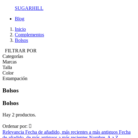
SUGARHILL
Blog
Inicio
Complementos
Bolsos
FILTRAR POR
Categorías
Marcas
Talla
Color
Estampación
Bolsos
Bolsos
Hay 2 productos.
Ordenar por:

Relevancia
Fecha de añadido, más recientes a más antiguos
Fecha
de añadido, de más antiguos a más recientes
Nombre, A a Z