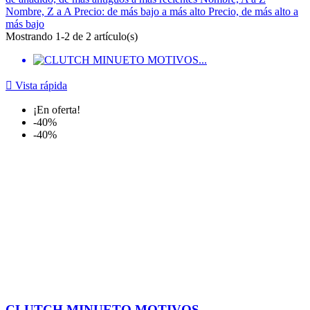
Nombre, Z a A
Precio: de más bajo a más alto
Precio, de más alto a
más bajo
Mostrando 1-2 de 2 artículo(s)

Vista rápida
¡En oferta!
-40%
-40%
CLUTCH MINUETO MOTIVOS...