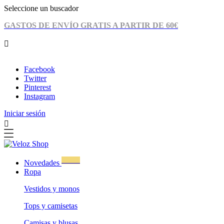
Seleccione un buscador
GASTOS DE ENVÍO GRATIS A PARTIR DE 60€

974 04 20 32
|
info@velozshop.com
Facebook
Twitter
Pinterest
Instagram
Iniciar sesión

WOW!
Novedades
Ropa
Vestidos y monos
Tops y camisetas
Camisas y blusas