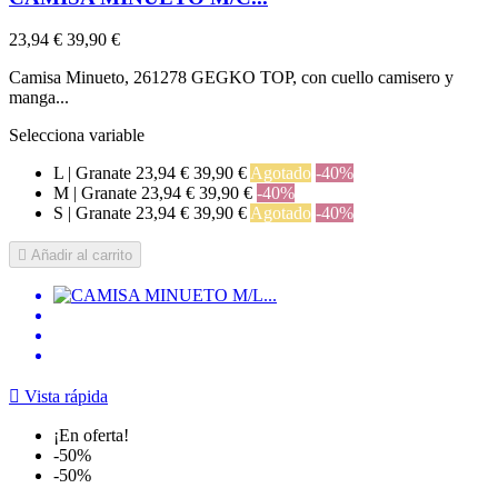
23,94 €
39,90 €
Camisa Minueto, 261278 GEGKO TOP, con cuello camisero y
manga...
Selecciona variable
L | Granate
23,94 €
39,90 €
Agotado
-40%
M | Granate
23,94 €
39,90 €
-40%
S | Granate
23,94 €
39,90 €
Agotado
-40%

Añadir al carrito

Vista rápida
¡En oferta!
-50%
-50%