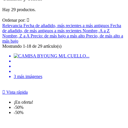
Hay 29 productos.
Ordenar por:

Relevancia
Fecha de añadido, más recientes a más antiguos
Fecha
de añadido, de más antiguos a más recientes
Nombre, A a Z
Nombre, Z a A
Precio: de más bajo a más alto
Precio, de más alto a
más bajo
Mostrando 1-18 de 29 artículo(s)
3 más imágenes

Vista rápida
¡En oferta!
-50%
-50%