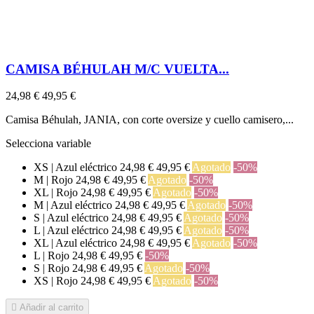
CAMISA BÉHULAH M/C VUELTA...
24,98 €
49,95 €
Camisa Béhulah, JANIA, con corte oversize y cuello camisero,...
Selecciona variable
XS | Azul eléctrico
24,98 €
49,95 €
Agotado
-50%
M | Rojo
24,98 €
49,95 €
Agotado
-50%
XL | Rojo
24,98 €
49,95 €
Agotado
-50%
M | Azul eléctrico
24,98 €
49,95 €
Agotado
-50%
S | Azul eléctrico
24,98 €
49,95 €
Agotado
-50%
L | Azul eléctrico
24,98 €
49,95 €
Agotado
-50%
XL | Azul eléctrico
24,98 €
49,95 €
Agotado
-50%
L | Rojo
24,98 €
49,95 €
-50%
S | Rojo
24,98 €
49,95 €
Agotado
-50%
XS | Rojo
24,98 €
49,95 €
Agotado
-50%

Añadir al carrito